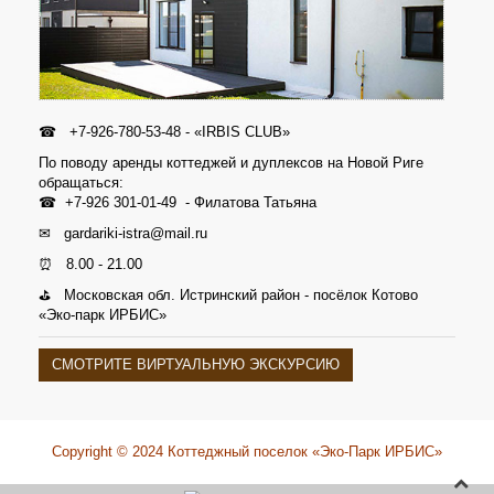
☎
+7-926-780-53-48
- «IRBIS CLUB»
По поводу аренды коттеджей и дуплексов на Новой Риге
обращаться:
☎
+7-926 301-01-49
- Филатова Татьяна
✉
gardariki-istra@mail.ru
⏰ 8.00 - 21.00
⛳ Московская обл. Истринский район - посёлок Котово
«Эко-парк ИРБИС»
СМОТРИТЕ ВИРТУАЛЬНУЮ ЭКСКУРСИЮ
Copyright © 2024 Коттеджный поселок «Эко-Парк ИРБИС»